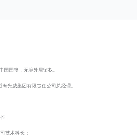
，中国国籍，无境外居留权。
威海光威集团有限责任公司总经理。
科长；
公司技术科长；