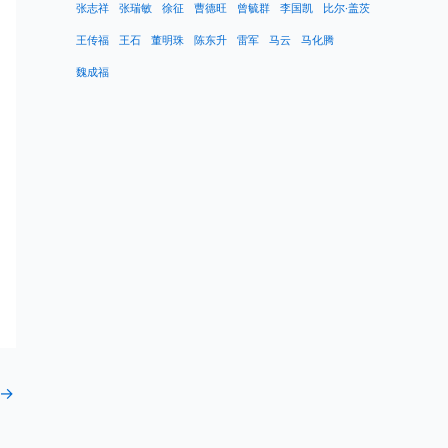
张志祥
张瑞敏
徐征
曹德旺
曾毓群
李国凯
比尔·盖茨
王传福
王石
董明珠
陈东升
雷军
马云
马化腾
魏成福
→