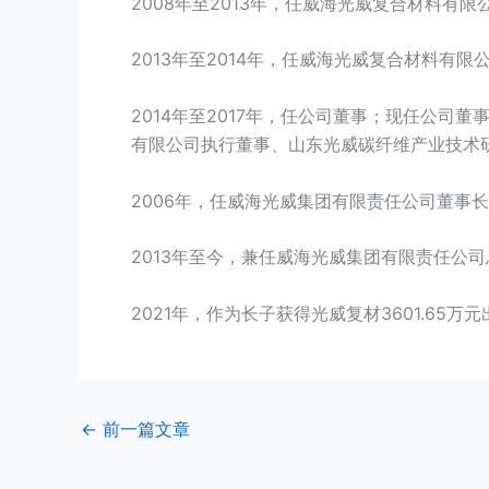
2008年至2013年，任威海光威复合材料
2013年至2014年，任威海光威复合材料有限
2014年至2017年，任公司董事；现任公司
有限公司执行董事、山东光威碳纤维产业技术研
2006年，任威海光威集团有限责任公司董事
2013年至今，兼任威海光威集团有限责任公
2021年，作为长子获得光威复材3601.65万
←
前一篇文章