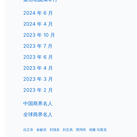
2024 年 6 月
2024 年 4 月
2023 年 10 月
2023 年 7 月
2023 年 6 月
2023 年 4 月
2023 年 3 月
2023 年 2 月
中国商界名人
全球商界名人
任正非
俞敏洪
刘强东
刘文高
周鸿祎
埃隆·马斯克