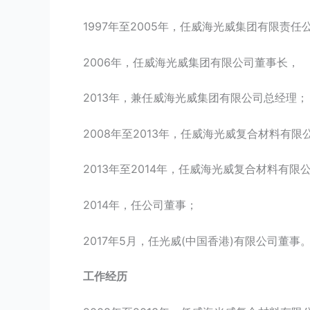
1997年至2005年，任威海光威集团有限责
2006年，任威海光威集团有限公司董事长，
2013年，兼任威海光威集团有限公司总经理；
2008年至2013年，任威海光威复合材料
2013年至2014年，任威海光威复合材料有限
2014年，任公司董事；
2017年5月，任光威(中国香港)有限公司董事
工作经历