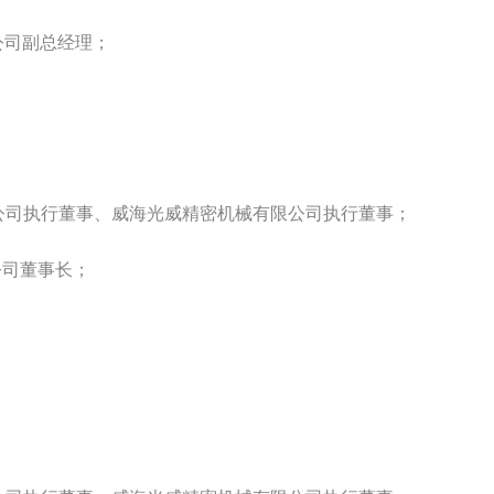
任公司副总经理；
有限公司执行董事、威海光威精密机械有限公司执行董事；
公司董事长；
。