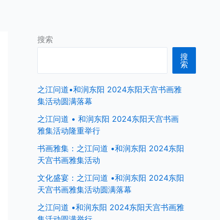
首页
中国商界名人
全球商界名人
搜索
搜
索
之江问道•和润东阳 2024东阳天宫书画雅
集活动圆满落幕
之江问道 • 和润东阳 2024东阳天宫书画
雅集活动隆重举行
书画雅集：之江问道 •和润东阳 2024东阳
天宫书画雅集活动
文化盛宴：之江问道 •和润东阳 2024东阳
天宫书画雅集活动圆满落幕
之江问道 •和润东阳 2024东阳天宫书画雅
集活动圆满举行