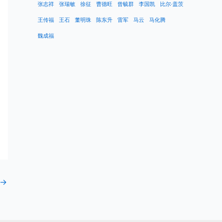
张志祥
张瑞敏
徐征
曹德旺
曾毓群
李国凯
比尔·盖茨
王传福
王石
董明珠
陈东升
雷军
马云
马化腾
魏成福
→