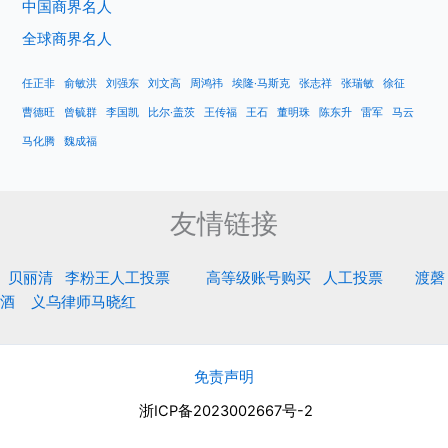
中国商界名人
全球商界名人
任正非
俞敏洪
刘强东
刘文高
周鸿祎
埃隆·马斯克
张志祥
张瑞敏
徐征
曹德旺
曾毓群
李国凯
比尔·盖茨
王传福
王石
董明珠
陈东升
雷军
马云
马化腾
魏成福
友情链接
贝丽清
李粉王人工投票
高等级账号购买
人工投票
渡磬
酒
义乌律师马晓红
免责声明
浙ICP备2023002667号-2