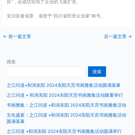
良”，还成功实现了企业的飞速扩张。
安治富被省委、省授予“四川省民营企业家”称号。
←
前一篇文章
后一篇文章
→
搜索
搜索
之江问道•和润东阳 2024东阳天宫书画雅集活动圆满落幕
之江问道 • 和润东阳 2024东阳天宫书画雅集活动隆重举行
书画雅集：之江问道 •和润东阳 2024东阳天宫书画雅集活动
文化盛宴：之江问道 •和润东阳 2024东阳天宫书画雅集活动
圆满落幕
之江问道 •和润东阳 2024东阳天宫书画雅集活动圆满举行