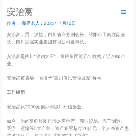
跳
安治富
商界名人
至
内
作者：
商界名人
/
2023年4月10日
容
安治富，男，汉族，四川省商务副会长、绵阳市工商联副会
长、四川富临实业集团有限公司董事长。
安治富是四川“收购大王”，富临集团近几年收购了近20家企
业。
安治富被省委、省授予“四川省民营企业家”称号。
工作经历
安治富从2000元创办羽绒厂开始创业。
如今，他的富临集团已涉足房地产、商业贸易、汽车制造、
医疗、运输等5大产业，资产积累超过20亿元，个人净资产也
超过10亿元，成为名副其实的“川北首富”。