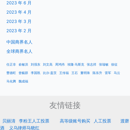
2023 年 6 月
2023 年 4 月
2023 年 3 月
2023 年 2 月
中国商界名人
全球商界名人
任正非
俞敏洪
刘强东
刘文高
周鸿祎
埃隆·马斯克
张志祥
张瑞敏
徐征
曹德旺
曾毓群
李国凯
比尔·盖茨
王传福
王石
董明珠
陈东升
雷军
马云
马化腾
魏成福
友情链接
贝丽清
李粉王人工投票
高等级账号购买
人工投票
渡磬
酒
义乌律师马晓红