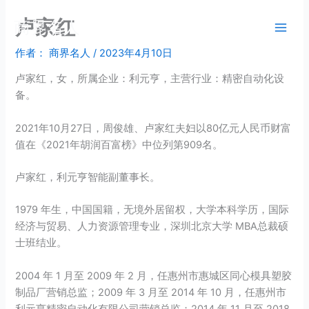
跳
卢家红
商界名人
至
内
作者：
商界名人
/
2023年4月10日
容
卢家红，女，所属企业：利元亨，主营行业：精密自动化设
备。
2021年10月27日，周俊雄、卢家红夫妇以80亿元人民币财富
值在《2021年胡润百富榜》中位列第909名。
卢家红，利元亨智能副董事长。
1979 年生，中国国籍，无境外居留权，大学本科学历，国际
经济与贸易、人力资源管理专业，深圳北京大学 MBA总裁硕
士班结业。
2004 年 1 月至 2009 年 2 月，任惠州市惠城区同心模具塑胶
制品厂营销总监；2009 年 3 月至 2014 年 10 月，任惠州市
利元亨精密自动化有限公司营销总监；2014 年 11 月至 2018