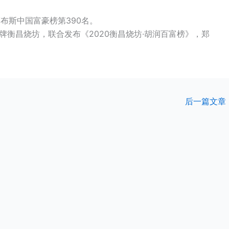
福布斯中国富豪榜第390名。
牌
衡昌烧坊
，联合发布《2020衡昌烧坊·胡润百富榜》，郑
后一篇文章