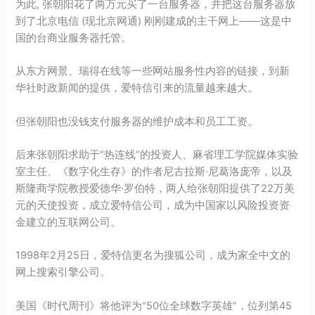
为此, 张朝阳花了两万元买了一台服务器，并把这台服务器放
到了北京电信 (现北京网通) 刚刚建成的主干网上——这是中
国的台商业服务器托管。
从
东方网景
、
瑞得在线
等一些网站服务性内容的链接，到
新
华社
时政新闻的提供，爱特信引来的流量越来越大。
但张朝阳也没钱支付服务器的维护成本和员工工资。
后来张朝阳求助于“热连线”的投资人、
麻省理工学院媒体实验
室
主任、《数字化生存》的作者
尼古拉斯·尼葛洛庞帝
，以及
斯隆商学院教授爱德华·罗伯特，两人给张朝阳提供了22万美
元的天使投资，成立爱特信公司，成为中国家以风险投资资
金建立的互联网公司。
1998年2月25日，爱特信更名为搜狐公司，成为家全中文的
网上搜索引擎公司。
美国《时代周刊》将他评为“50位全球数字英雄”，位列第45