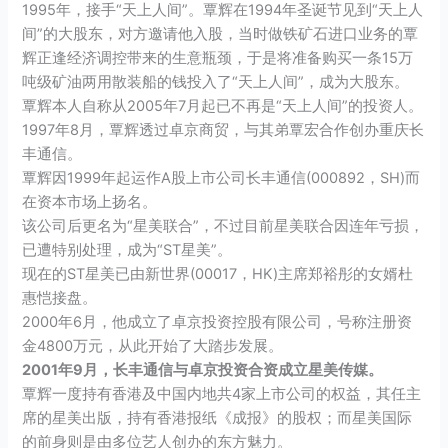
1995年，接手“天上人间”。覃辉在1994年圣诞节见到“天上人
间”的
大股东
，对方邀请他入股，当时做
铁矿石
进口业务的覃
辉正逢经济调控带来的生意瓶颈，于是将准备购买一条15万
吨级矿油两用散装船的钱投入了“天上人间”，成为大股东。
覃辉本人自称从2005年7月起已不再是“天上人间”的投资人。
1997年8月，覃辉透过卓京商贸，与其弟
覃宏
合作创办重庆长
丰通信。
覃辉因1999年起运作
A股
上市公司长丰通信(000892，SH)而
在资本市场上扬名。
该公司后更名为“星美联合”，不过目前星美联合因连年亏损，
已遭特别处理，成为“ST星美”。
现在的ST星美已由新世界(00017，HK)主席郑裕彤的女婿杜
惠恺接盘。
2000年6月，他成立了卓京投资控股有限公司，号称注册资
金4800万元，从此开始了大踏步发展。
2001年9月，长丰通信与卓京投资合资成立
星美传媒
。
覃辉一度持有香港及中国内地共4家上市公司的权益，其任主
席的星美出版，持有香港报纸《成报》的股权；而
星美国际
的前身则是由多位艺人创办的东方魅力。