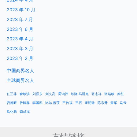
2023 年 10 月
2023 年 7 月
2023 年 6 月
2023 年 4 月
2023 年 3 月
2023 年 2 月
中国商界名人
全球商界名人
任正非
俞敏洪
刘强东
刘文高
周鸿祎
埃隆·马斯克
张志祥
张瑞敏
徐征
曹德旺
曾毓群
李国凯
比尔·盖茨
王传福
王石
董明珠
陈东升
雷军
马云
马化腾
魏成福
友情链接