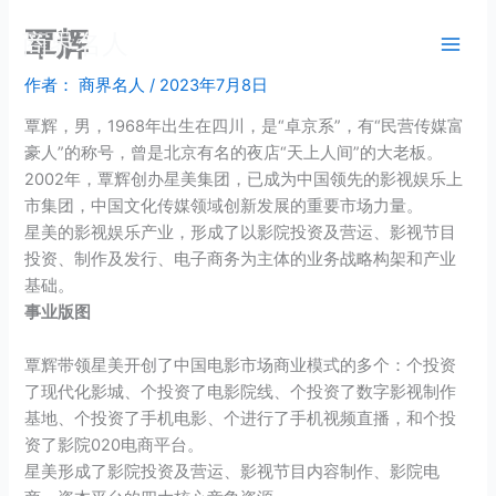
跳
覃辉
商界名人
至
内
作者：
商界名人
/
2023年7月8日
容
覃辉
，男，1968年出生在四川，是“
卓京系
”，有“民营传媒富
豪人”的称号，曾是北京有名的夜店“
天上人间
”的大老板。
2002年，覃辉创办
星美集团
，已成为中国领先的影视娱乐上
市集团，中国文化传媒领域创新发展的重要市场力量。
星美的影视娱乐产业，形成了以影院投资及营运、影视节目
投资、制作及发行、电子商务为主体的业务战略构架和产业
基础。
事业版图
覃辉带领星美开创了中国电影市场商业模式的多个：个投资
了现代化影城、个投资了电影院线、个投资了数字影视制作
基地、个投资了手机电影、个进行了手机视频直播，和个投
资了影院020电商平台。
星美形成了影院投资及营运、影视节目内容制作、影院电