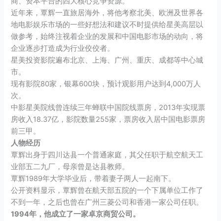
商、资本平台的四大核心竞争资源。
近年来，覃辉一直旅居海外，将他考察北美、欧洲及世界各
地电影娱乐市场的一些好想法和建议不时提供给星美高层以
做参考，始终注视着企业的发展和中国电影市场的动向，将
企业逐步打造成为行业佼佼者。
星美投资影院遍布北京、上海、广州、重庆、成都等中心城
市。
现有影院80家，银幕600块，预计观影用户达到4,000万人
次。
中影星美院线曾连续三年蝉联中国院线票房，2013年实现票
房收入18.37亿，影院数量255家，票房收入居中国电影票房
前三甲。
人物经历
覃辉出身于四川达县一个普通家庭，其父任职于航空航天工
业部五二九厂，母亲曾是达县教师。
覃辉1989年大学毕业后，带着妻子两人一起南下。
公开资料显示，覃辉曾在航天部五院的一个下属单位工作了
不到一年，之后也曾在广州三菱公司和香港一家公司任职。
1994年，他成立了一家卓京商贸公司。