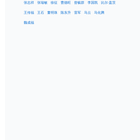
张志祥
张瑞敏
徐征
曹德旺
曾毓群
李国凯
比尔·盖茨
王传福
王石
董明珠
陈东升
雷军
马云
马化腾
魏成福