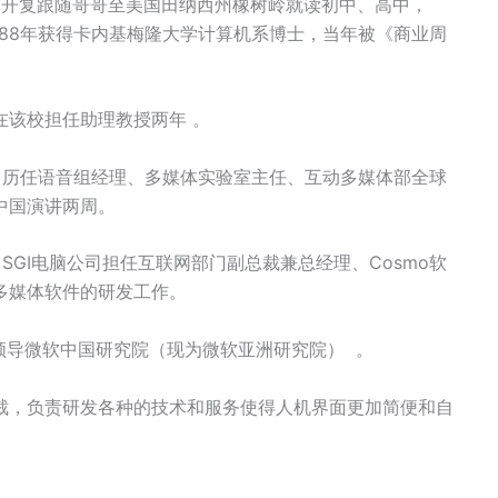
，李开复跟随哥哥至美国田纳西州橡树岭就读初中、高中，
988年获得卡内基梅隆大学计算机系博士，当年被《商业周
在该校担任助理教授两年 。
公司历任语音组经理、多媒体实验室主任、互动多媒体部全球
中国演讲两周。
司SGI电脑公司担任互联网部门副总裁兼总经理、Cosmo软
多媒体软件的研发工作。
并领导微软中国研究院（现为微软亚洲研究院） 。
裁，负责研发各种的技术和服务使得人机界面更加简便和自