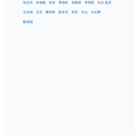
张志祥
张瑞敏
徐征
曹德旺
曾毓群
李国凯
比尔·盖茨
王传福
王石
董明珠
陈东升
雷军
马云
马化腾
魏成福