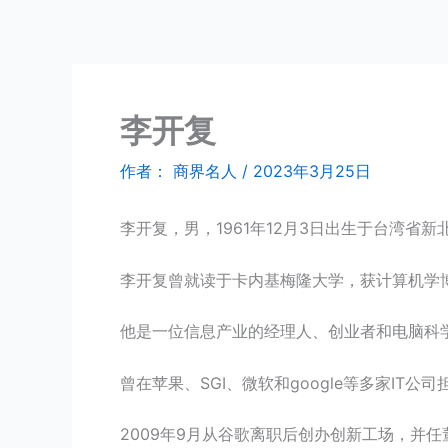
跳
商界名人
至
内
容
李开复
作者：
商界名人
/
2023年3月25日
李开复，男，1961年12月3日出生于台湾省
李开复曾就读于卡内基梅隆大学，获计算机学
他是一位信息产业的经理人、创业者和电脑科
曾在苹果、SGI、微软和google等多家IT公
2009年9月从谷歌离职后创办创新工场，并