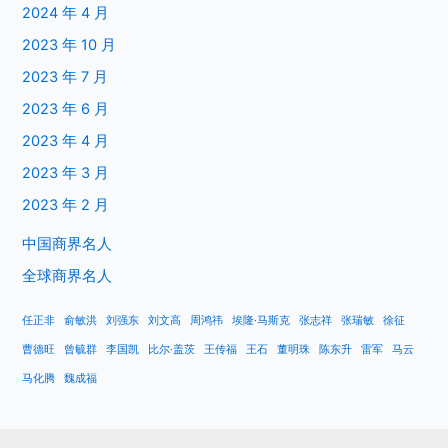
2024 年 4 月
2023 年 10 月
2023 年 7 月
2023 年 6 月
2023 年 4 月
2023 年 3 月
2023 年 2 月
中国商界名人
全球商界名人
任正非
俞敏洪
刘强东
刘文高
周鸿祎
埃隆·马斯克
张志祥
张瑞敏
徐征
曹德旺
曾毓群
李国凯
比尔·盖茨
王传福
王石
董明珠
陈东升
雷军
马云
马化腾
魏成福