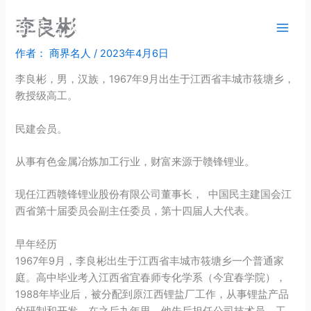
跳
李良彬
商界名人
至
内
作者：
商界名人
/
2023年4月6日
容
李良彬，男，汉族，1967年9月出生于江西省丰城市筱塘乡，
教授级高工。
民建会员。
从事有色金属冶炼加工行业，财富来源于赣锋锂业。
现任江西赣锋锂业股份有限公司董事长， 中国民主建国会江
西省第十届委员会副主任委员，第十四届人大代表。
早年经历
1967年9月，李良彬出生于江西省丰城市筱塘乡一个普通家
庭。高中毕业考入江西省宜春师专化学系（今
宜春学院
），
1988年毕业后，被分配到原江西锂盐厂工作，从事锂盐产品
的研制和开发。在之后九年里，他先后担任公司技术员、工