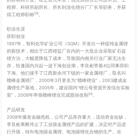
程师、科研所副所长、所长到
溴化锂
分厂厂长等职务，并获
5
6
得工程师职称
。
职业生涯
辞职创业
1997年，智利化学矿业公司（SQM）开发出一种提纯金属锂
的新技术，相比于江西锂盐厂在内的一大批企业采取矿石提
锂方法，大幅度降低了成本，导致国内相关行业厂家无法生
存，恰逢国内兴起一波下海创业潮，李良彬带着4位同事辞职
下海。他们接手了江西新余河下镇的一家金属锂厂，取名叫
赣峰金属锂厂，2000年3月更名为“赣峰锂业”，2003建成金
属锂生产基地，2005年，建设国内“
锂云母
资源开发综合实验
5
6
室”，2008年率领赣峰锂业完成股份改制
。
产品研发
2008年爆发金融危机，公司产品库存量大，流动资金短缺，
李良彬果断停止了工业级金属锂产品的扩建，决定对产品进
行升级，转向电池级金属锂、电池级
锂化合物
的生产。在