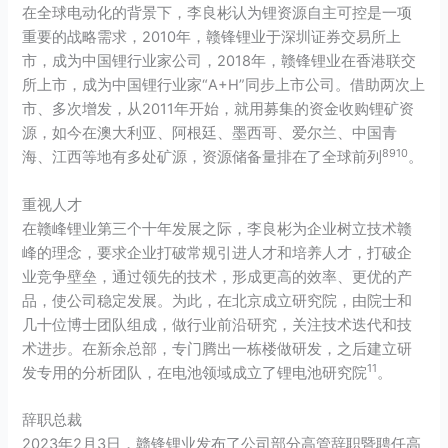
在全球电动化的背景下，李良彬认为锂资源自主可控是一项
重要的战略需求，2010年，赣锋锂业于
深圳证券交易所
上
市，成为中国锂行业家公司，2018年，赣锋锂业在香港联交
所上市，成为中国锂行业家“A+H”同步上市公司。借助两次上
市、多次增发，从2011年开始，就用募集的资金收购
锂矿
资
源，如今在澳大利亚、阿根廷、墨西哥、爱尔兰、中国青
8
9
10
海、江西等地有多处矿源，资源储备量排在了全球前列
。
重视人才
在赣峰锂业第三个十年发展之际，李良彬为企业树立技术赣
峰的理念，要求企业打破常规引进人才和培养人才，打破企
业竞争壁垒，通过领先的技术，形成更高的效率、更优的产
品，使公司稳定发展。为此，在北京成立研究院，由院士和
几十位博士团队组成，做行业前沿研究，关注技术迭代和技
术进步。在
新余
总部，专门腾出一栋楼做研发，之后建立研
11
发专用的分析团队，在电池领域成立了锂电池研究院
。
辞职总裁
2023年2月3日，赣锋锂业发布了公司部分高管辞职暨聘任高