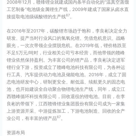
2008年12月，
赣锋锂业
就建成国内条半自动化的“温真空蒸馏
工艺制备”电池级金属锂生产线，2009年建成了国家从卤水直
6
7
接提取电池级碳酸锂的生产线
。
在2016年至2017年，碳酸锂市场趋于饱和，李良彬决定全力
研发、提产当时行业风口的
氢氧化锂
。凭借危机意识、战略
眼光，一次次带领企业摆脱危机。在2019年低，锂价格跌至
不足5万元/吨时，行业相关公司亏本经营，而他带领的赣峰
锂业依然保持盈利。为丰富公司的锂产品，李良彬决定进军
锂行业下游，投资成立了赣峰电池科技有限公司，为各种运
行工具、汽车提供
动力电池
及储能电池。2016年，成立了
固
态电池
研发中心，研制更安全、耐低温、续航更久的固态电
池，也开始建设全自动聚合物锂电池生产线，同年，成立江
西赣峰循环科技有限公司，回收退役的锂电池。目前，在李
良彬的带领下，江西赣锋锂业集团股份有限公司成为一家集
上游资源开采、中游提炼加工，下游电池制造、回收的全产
6
7
业公司，有丰富的锂产品
。
资源布局