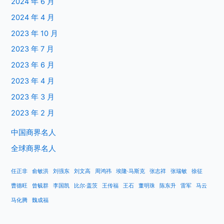
2024 年 6 月
2024 年 4 月
2023 年 10 月
2023 年 7 月
2023 年 6 月
2023 年 4 月
2023 年 3 月
2023 年 2 月
中国商界名人
全球商界名人
任正非
俞敏洪
刘强东
刘文高
周鸿祎
埃隆·马斯克
张志祥
张瑞敏
徐征
曹德旺
曾毓群
李国凯
比尔·盖茨
王传福
王石
董明珠
陈东升
雷军
马云
马化腾
魏成福