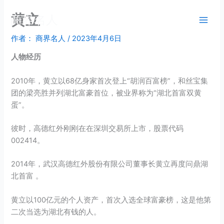
跳
黄立
商界名人
至
内
作者：
商界名人
/
2023年4月6日
容
人物经历
2010年，黄立以68亿身家首次登上“胡润百富榜”，和丝宝集
团的梁亮胜并列湖北富豪首位，被业界称为“湖北首富双黄
蛋”。
彼时，高德红外刚刚在在深圳交易所上市，股票代码
002414。
2014年，武汉高德红外股份有限公司董事长黄立再度问鼎湖
北首富 。
黄立以100亿元的个人资产，首次入选全球富豪榜，这是他第
二次当选为湖北有钱的人。