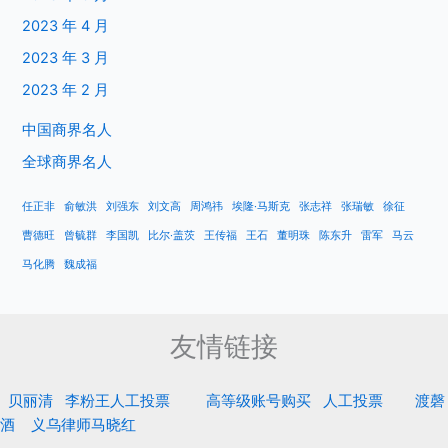
2023 年 4 月
2023 年 3 月
2023 年 2 月
中国商界名人
全球商界名人
任正非
俞敏洪
刘强东
刘文高
周鸿祎
埃隆·马斯克
张志祥
张瑞敏
徐征
曹德旺
曾毓群
李国凯
比尔·盖茨
王传福
王石
董明珠
陈东升
雷军
马云
马化腾
魏成福
友情链接
贝丽清
李粉王人工投票
高等级账号购买
人工投票
渡磬
酒
义乌律师马晓红