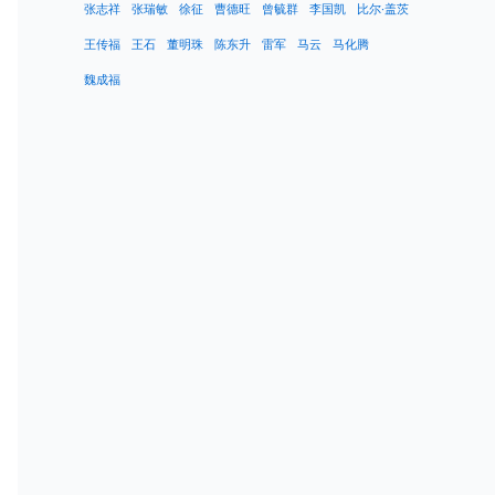
张志祥
张瑞敏
徐征
曹德旺
曾毓群
李国凯
比尔·盖茨
王传福
王石
董明珠
陈东升
雷军
马云
马化腾
魏成福