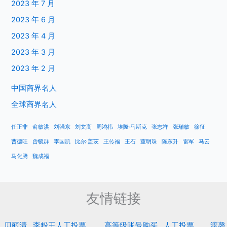
2023 年 7 月
2023 年 6 月
2023 年 4 月
2023 年 3 月
2023 年 2 月
中国商界名人
全球商界名人
任正非
俞敏洪
刘强东
刘文高
周鸿祎
埃隆·马斯克
张志祥
张瑞敏
徐征
曹德旺
曾毓群
李国凯
比尔·盖茨
王传福
王石
董明珠
陈东升
雷军
马云
马化腾
魏成福
友情链接
贝丽清
李粉王人工投票
高等级账号购买
人工投票
渡磬