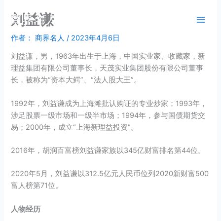
跳
刘益谦
商界名人
至
内
作者：
商界名人
/
2023年4月6日
容
刘益谦，男，1963年出生于上海，中国实业家、收藏家，新
理益集团有限公司董事长，天茂实业集团股份有限公司董事
长，被称为“资本大鳄”、“法人股大王”。
1992年，刘益谦成为上海滩批认购证的专业炒家；1993年，
涉足股票一级市场和一级半市场；1994年，参与国债期货交
易；2000年，成立“上海新理益投资”。
2016年，胡润百富榜刘益谦家族以345亿财富排名第44位。
2020年5月，刘益谦以312.5亿元人民币位列2020新财富500
富人榜第71位。
人物经历