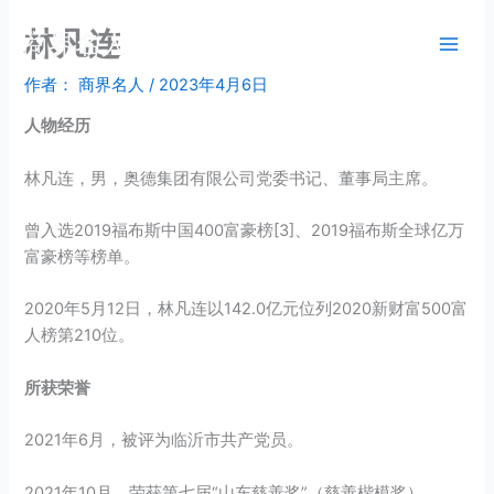
跳
林凡连
商界名人
至
内
作者：
商界名人
/
2023年4月6日
容
人物经历
林凡连，男，奥德集团有限公司党委书记、董事局主席。
曾入选2019福布斯中国400富豪榜[3]、2019福布斯全球亿万
富豪榜等榜单。
2020年5月12日，林凡连以142.0亿元位列2020新财富500富
人榜第210位。
所获荣誉
2021年6月，被评为临沂市共产党员。
2021年10月，荣获第七届“山东慈善奖”（慈善楷模奖）。