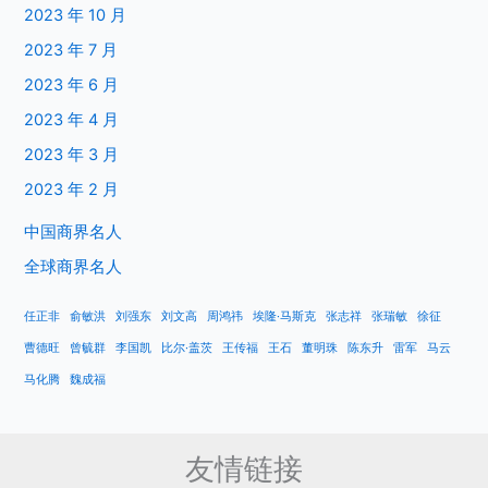
2023 年 10 月
2023 年 7 月
2023 年 6 月
2023 年 4 月
2023 年 3 月
2023 年 2 月
中国商界名人
全球商界名人
任正非
俞敏洪
刘强东
刘文高
周鸿祎
埃隆·马斯克
张志祥
张瑞敏
徐征
曹德旺
曾毓群
李国凯
比尔·盖茨
王传福
王石
董明珠
陈东升
雷军
马云
马化腾
魏成福
友情链接