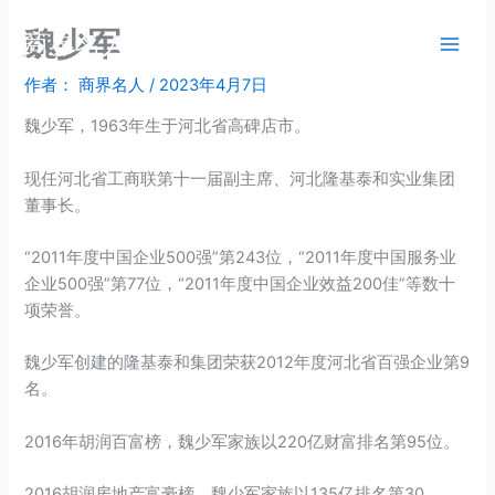
跳
魏少军
商界名人
至
内
作者：
商界名人
/
2023年4月7日
容
魏少军，1963年生于河北省高碑店市。
现任河北省工商联第十一届副主席、河北隆基泰和实业集团
董事长。
“2011年度中国企业500强”第243位，“2011年度中国服务业
企业500强”第77位，“2011年度中国企业效益200佳”等数十
项荣誉。
魏少军创建的隆基泰和集团荣获2012年度河北省百强企业第9
名。
2016年胡润百富榜，魏少军家族以220亿财富排名第95位。
2016胡润房地产富豪榜，魏少军家族以135亿排名第30。