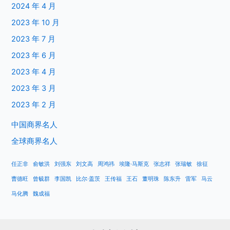
2024 年 4 月
2023 年 10 月
2023 年 7 月
2023 年 6 月
2023 年 4 月
2023 年 3 月
2023 年 2 月
中国商界名人
全球商界名人
任正非
俞敏洪
刘强东
刘文高
周鸿祎
埃隆·马斯克
张志祥
张瑞敏
徐征
曹德旺
曾毓群
李国凯
比尔·盖茨
王传福
王石
董明珠
陈东升
雷军
马云
马化腾
魏成福