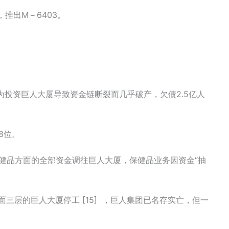
推出M－6403。
因为投资巨人大厦导致资金链断裂而几乎破产，欠债2.5亿人
8位。
保健品方面的全部资金调往巨人大厦，保健品业务因资金“抽
面三层的巨人大厦停工 [15] ，巨人集团已名存实亡，但一