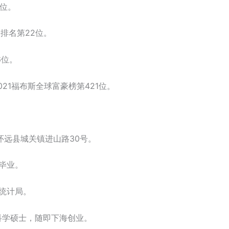
4位。
袖排名第22位。
6位。
021福布斯全球富豪榜第421位。
市怀远县城关镇进山路30号。
中毕业。
省统计局。
软科学硕士，随即下海创业。