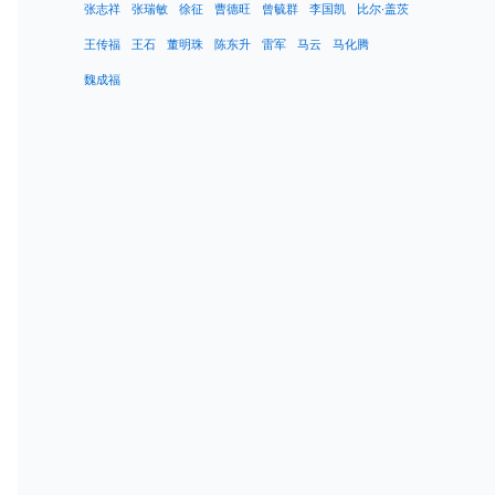
张志祥
张瑞敏
徐征
曹德旺
曾毓群
李国凯
比尔·盖茨
王传福
王石
董明珠
陈东升
雷军
马云
马化腾
魏成福