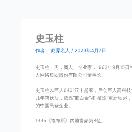
跳
商界名人
至
内
容
史玉柱
作者：
商界名人
/
2023年4月7日
史玉柱，男，商人、企业家，1962年9月1
人网络集团股份有限公司董事长。
史玉柱以巨人6401汉卡起家，后创巨人高科技
几年蛰伏后，依靠“脑白金”和“征途”重新崛起
的中国民营企业。
1995《福布斯》内地富豪第8位。