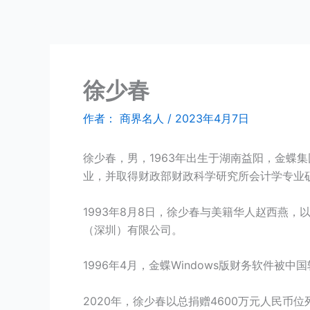
跳
商界名人
至
内
容
徐少春
作者：
商界名人
/
2023年4月7日
徐少春，男，1963年出生于湖南益阳，金蝶
业，并取得财政部财政科学研究所会计学专业硕
1993年8月8日，徐少春与美籍华人赵西燕
（深圳）有限公司。
1996年4月，金蝶Windows版财务软件被中
2020年，徐少春以总捐赠4600万元人民币位列