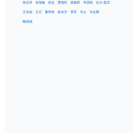
张志祥
张瑞敏
徐征
曹德旺
曾毓群
李国凯
比尔·盖茨
王传福
王石
董明珠
陈东升
雷军
马云
马化腾
魏成福