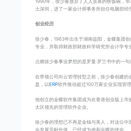
1990年，徐少春放弃了人人羡慕的铁饭碗，
土深圳，进了一家会计师事务所担任电脑部经
创业经历
徐少春，1963年出生于湖南益阳，金蝶集团创
专业，并取得财政部财政科学研究所会计学专业
点燃徐少春事业梦想的是罗曼·罗兰书中的一
在带领公司向云管理转型之前，徐少春创建的金
盘，以
ERP
软件推动超过100万家企业实现管
他创立的金蝶软件集团成为在香港创业版上市
太区领先的管理软件企业。
徐少春的理想已不再是金钱与美人，对这位中
会发展贡献价值，已经成为他和金蝶的使命。