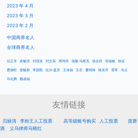
2023 年 4 月
2023 年 3 月
2023 年 2 月
中国商界名人
全球商界名人
任正非
俞敏洪
刘强东
刘文高
周鸿祎
埃隆·马斯克
张志祥
张瑞敏
徐征
曹德旺
曾毓群
李国凯
比尔·盖茨
王传福
王石
董明珠
陈东升
雷军
马云
马化腾
魏成福
友情链接
贝丽清
李粉王人工投票
高等级账号购买
人工投票
渡磬
酒
义乌律师马晓红