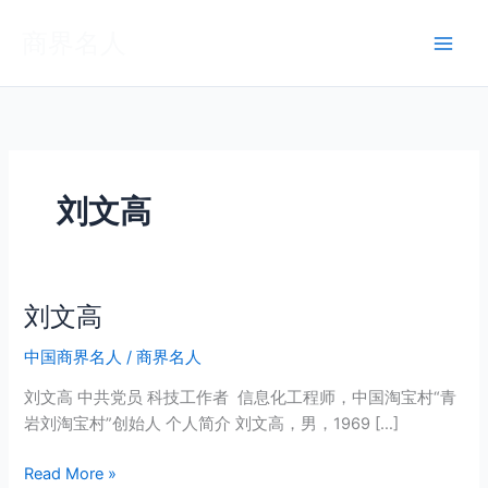
跳
商界名人
至
内
容
刘文高
刘文高
刘
文
中国商界名人
/
商界名人
高
刘文高 中共党员 科技工作者 信息化工程师，中国淘宝村“青
岩刘淘宝村”创始人 个人简介 刘文高，男，1969 […]
Read More »