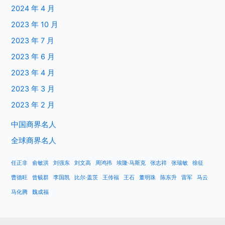
2024 年 4 月
2023 年 10 月
2023 年 7 月
2023 年 6 月
2023 年 4 月
2023 年 3 月
2023 年 2 月
中国商界名人
全球商界名人
任正非
俞敏洪
刘强东
刘文高
周鸿祎
埃隆·马斯克
张志祥
张瑞敏
徐征
曹德旺
曾毓群
李国凯
比尔·盖茨
王传福
王石
董明珠
陈东升
雷军
马云
马化腾
魏成福