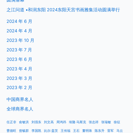
之江问道 •和润东阳 2024东阳天宫书画雅集活动圆满举行
2024 年 6 月
2024 年 4 月
2023 年 10 月
2023 年 7 月
2023 年 6 月
2023 年 4 月
2023 年 3 月
2023 年 2 月
中国商界名人
全球商界名人
任正非
俞敏洪
刘强东
刘文高
周鸿祎
埃隆·马斯克
张志祥
张瑞敏
徐征
曹德旺
曾毓群
李国凯
比尔·盖茨
王传福
王石
董明珠
陈东升
雷军
马云