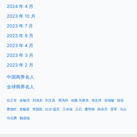
2024 年 4 月
2023 年 10 月
2023 年 7 月
2023 年 6 月
2023 年 4 月
2023 年 3 月
2023 年 2 月
中国商界名人
全球商界名人
任正非
俞敏洪
刘强东
刘文高
周鸿祎
埃隆·马斯克
张志祥
张瑞敏
徐征
曹德旺
曾毓群
李国凯
比尔·盖茨
王传福
王石
董明珠
陈东升
雷军
马云
马化腾
魏成福